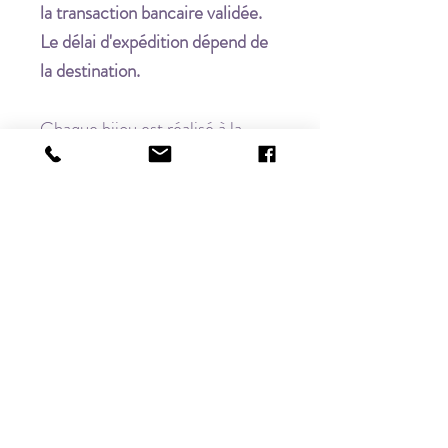
la transaction bancaire validée.
Le délai d'expédition dépend de
la destination.
Chaque bijou est réalisé à la
main, de la broderie jusqu'aux
finitions. Pour en prendre soin et
le garder le plus longtemps
possible, je vous conseille
d'éviter le contact avec l'eau et
le parfum et de la ranger dans un
pochon en coton.
Fabriqué en France 🇫🇷
PLUS D'INFOS