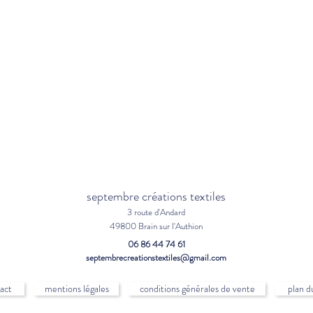
septembre créations textiles
3 route d'Andard
49800 Brain sur l'Authion
06 86 44 74 61
septembrecreationstextiles@gmail.com
act
mentions légales
conditions générales de vente
plan d