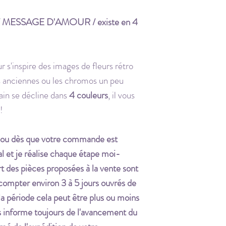
dos.
ESSAGE D'AMOUR / existe en 4
attache
: métal 
Pochette en co
s'inspire des images de fleurs rétro
es anciennes ou les chromos un peu
ain se décline dans
4 couleurs
, il vous
!
jou dès que votre commande est
al et je réalise chaque étape moi-
t des pièces proposées à la vente sont
 compter environ 3 à 5 jours ouvrés de
 la période cela peut être plus ou moins
s informe toujours de l'avancement du