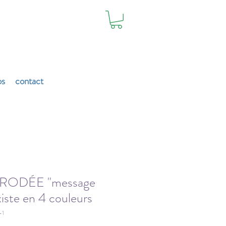
os
contact
ODÉE "message
iste en 4 couleurs
-1