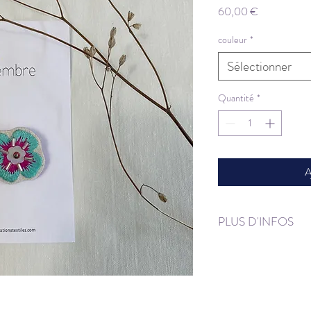
Prix
60,00 €
couleur
*
Sélectionner
Quantité
*
A
PLUS D'INFOS
Broche entièrem
dimensions:
env
composition:
fi
verre et paillet