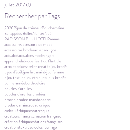
juillet 2017
(1)
1 post
Rechercher par Tags
2020
Bijou de créateur
Bouchemaine
Echappées Belles
Nantes
Noël
RADISSON BLU HOTEL
Rennes
accessoire
accessoire de mode
accessoires brodés
achat en ligne
actualité
actualités mode
angers
apprendrelabroderie
art du fil
article
articles soldés
atelier créatif
bijou brodé
bijou d'été
bijou fait main
bijou femme
bijou textile
bijou éthique
bijoux brodés
bonne année
bordsdeloire
boucles d'oreilles
boucles d'oreilles brodées
broche brodée main
broderie
broderie main
cadeau unique
cadeau éthique
creat
croquis
créateurs français
création française
création éthique
créations françaises
créationstextiles
créoles feuillage