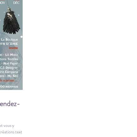
rendez-
t vous y
éations textiles !