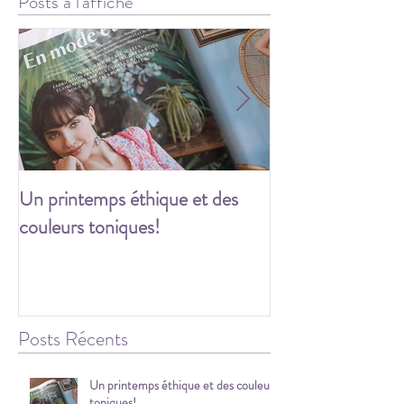
Posts à l'affiche
Un printemps éthique et des
Les festivités c
couleurs toniques!
Posts Récents