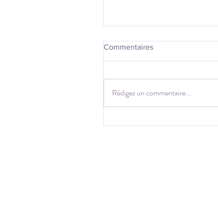
Commentaires
Rédigez un commentaire...
Un printemps éthique et d
couleurs toniques!