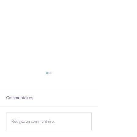
Commentaires
Belle année à tou
Bonne année à tous!
Rédigez un commentaire...