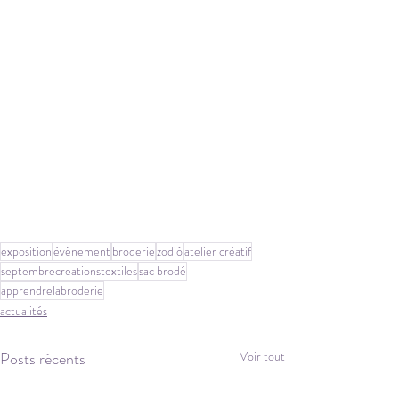
exposition
évènement
broderie
zodiô
atelier créatif
septembrecreationstextiles
sac brodé
apprendrelabroderie
actualités
Posts récents
Voir tout